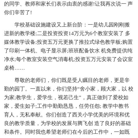
的同学、教师和家长们表示由衷的感谢!让我再次说一 声
你们辛苦了!
学校基础设施建设又上新台阶：一是幼儿园刚刚搬
进新的教学楼;二是投资投资14万元为6个教室安装了 多
媒体教学设备;投资五万元更换了推拉式绿色教学板;购置
了印刷一体机、电子显示屏;班班配备饮水 机免费提供纯
净水;每个教室安装空气消毒机;投资五万元安装了会议室
桌椅……
尊敬的老师们，你们既是受人瞩目的老师，更是辛
勤的园丁。一直以来，你们坚持“舍小家，顾大家，以 校
为家;教学生，爱学生，视若己生”，真正做到了爱校如
家，爱生如子;工作中勤勤恳恳，任劳任怨; 教学中教书
育人，无私奉献。你们创造了西关小学优美的环境和优
良的教学质量，为学校的发展与腾飞创 造了良好的基础
和条件。同时我也希望老师们在今后的工作中，一如既