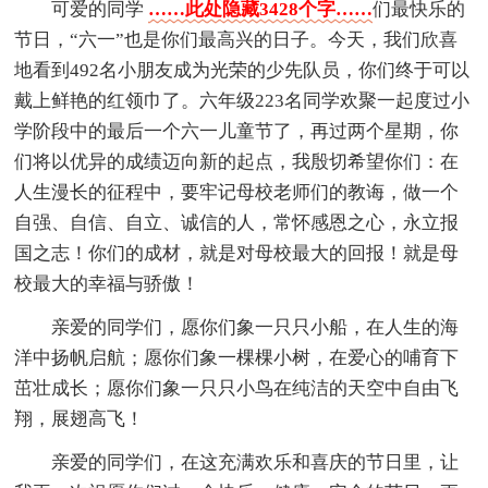
可爱的同学
……此处隐藏3428个字……
们最快乐的
节日，“六一”也是你们最高兴的日子。今天，我们欣喜
地看到492名小朋友成为光荣的少先队员，你们终于可以
戴上鲜艳的红领巾了。六年级223名同学欢聚一起度过小
学阶段中的最后一个六一儿童节了，再过两个星期，你
们将以优异的成绩迈向新的起点，我殷切希望你们：在
人生漫长的征程中，要牢记母校老师们的教诲，做一个
自强、自信、自立、诚信的人，常怀感恩之心，永立报
国之志！你们的成材，就是对母校最大的回报！就是母
校最大的幸福与骄傲！
亲爱的同学们，愿你们象一只只小船，在人生的海
洋中扬帆启航；愿你们象一棵棵小树，在爱心的哺育下
茁壮成长；愿你们象一只只小鸟在纯洁的天空中自由飞
翔，展翅高飞！
亲爱的同学们，在这充满欢乐和喜庆的节日里，让