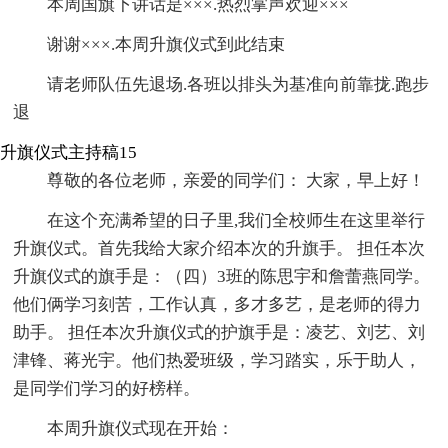
本周国旗下讲话是×××.热烈掌声欢迎×××
谢谢×××.本周升旗仪式到此结束
请老师队伍先退场.各班以排头为基准向前靠拢.跑步
退
升旗仪式主持稿15
尊敬的各位老师，亲爱的同学们： 大家，早上好！
在这个充满希望的日子里,我们全校师生在这里举行
升旗仪式。首先我给大家介绍本次的升旗手。 担任本次
升旗仪式的旗手是：（四）3班的陈思宇和詹蕾燕同学。
他们俩学习刻苦，工作认真，多才多艺，是老师的得力
助手。 担任本次升旗仪式的护旗手是：凌艺、刘艺、刘
津锋、蒋光宇。他们热爱班级，学习踏实，乐于助人，
是同学们学习的好榜样。
本周升旗仪式现在开始：