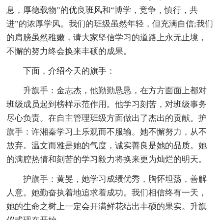
息，厚德载物”的优良班风和“博学，竞争，慎行，共
进”的浓厚学风。我们的班级虽然年轻，但充满自信;我们
的肩膀虽然稚嫩，请大家坚信学习的道路上永无止境，
不懈的努力终会换来丰硕的成果。
下面，介绍今天的旗手：
升旗手：金志杰，他勤勤恳恳，在方方面面上都对
班级成员起到榜样示范作用。他学习刻苦，对班级事务
尽心负责。在自主管理班级方面做出了杰出的贡献。护
旗手：许湘秦学习上乐观而不服输。她不懈努力，从不
放弃。温文而雅是她的气度，诚实善良是她的品质。她
的满腔热情和刻苦的学习毅力将换来更为灿烂的明天。
护旗手：黄旻，她学习成绩优秀，胸怀坦荡，善解
人意。她勤奋执着地追求着成功。我们相信终有一天，
她的生命之树上一定会开满鲜花结出丰硕的果实。升旗