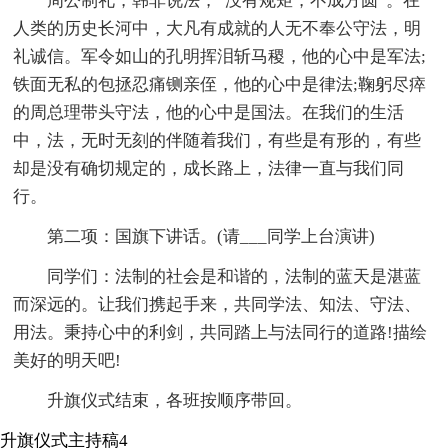
周公制礼，韩非说法，“没有规矩，不成方圆”。在
人类的历史长河中，大凡有成就的人无不奉公守法，明
礼诚信。军令如山的孔明挥泪斩马稷，他的心中是军法;
铁面无私的包拯忍痛铡亲侄，他的心中是律法;鞠躬尽瘁
的周总理带头守法，他的心中是国法。在我们的生活
中，法，无时无刻的伴随着我们，有些是有形的，有些
却是没有确切规定的，成长路上，法律一直与我们同
行。
第二项：国旗下讲话。(请___同学上台演讲)
同学们：法制的社会是和谐的，法制的蓝天是湛蓝
而深远的。让我们携起手来，共同学法、知法、守法、
用法。秉持心中的利剑，共同踏上与法同行的道路!描绘
美好的明天吧!
升旗仪式结束，各班按顺序带回。
升旗仪式主持稿4