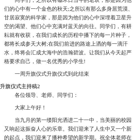
同学们，之所以有锄禾日当午的老农，那是因为他
们的心中有一个金色的秋天;之所以有那么多身居荒漠、
甘居寂寞的科学家，那是因为他们的心中深埋着卫星升
空的渴望、他们心中充满对蓝天的向往。同学们，有耕
耘就有收获，在我们成长的历程中播下的每一片种子，
都将长成参天大树;在我们前进的路途上洒的每一滴汗
水，终将会汇成大海中的浩瀚碧波。让我们从今天起严
格要求自己，做一名优秀的小学生!
一周升旗仪式升旗仪式到此结束
升旗仪式主持稿2
各位领导、老师、同学们：
大家上午好！
当九月的第一缕阳光洒进二十一中，当美丽的校园
又响起这振奋人心的乐章。我们迎来了人生中又一个新
的起点，我们迎来了播种希望的新学期。祝全体老师在