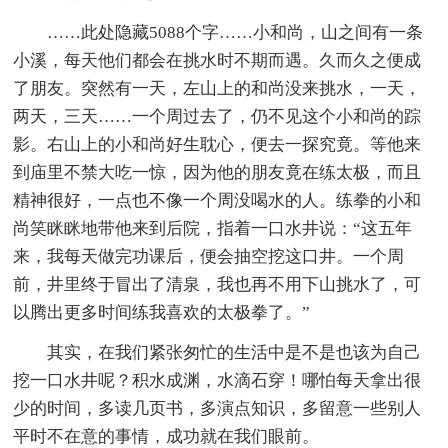
……此处隐藏5088个字……小和尚，山之间有一条
小溪，每天他们都会在挑水时不期而遇。久而久之便成
了朋友。突然有一天，左山上的和尚没来挑水，一天，
两天，三天……一个周过去了，仍不见这个小和尚的踪
影。右山上的小和尚好生耽心，便去一探究竟。等他来
到庙里不禁大吃一惊，因为他的朋友竟在练太极，而且
精神很好，一点也不像一个周没喝水的人。练拳的小和
尚笑眯眯地带他来到后院，指着一口水井说：“这五年
来，我每天做完功课后，便会抽空挖这口井。一个周
前，井里终于冒出了清泉，我也再不用下山挑水了，可
以腾出更多时间练我喜欢的太极拳了。”
其实，在我们紧张匆忙的生活中是不是也该为自己
挖一口水井呢？积水成渊，水滴石穿！哪怕每天拿出很
少的时间，多读几页书，多演点知识，多留意一些别人
平时不在意的事情，成功就在我们眼前。