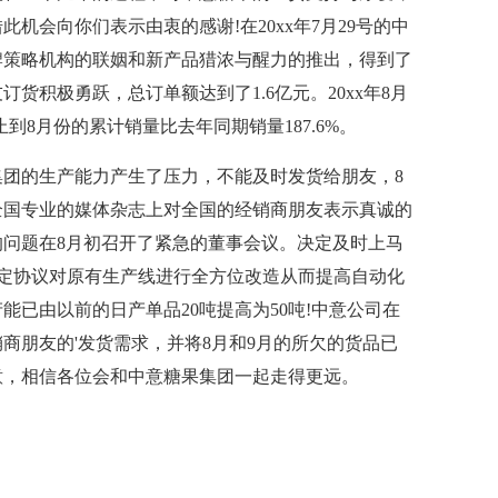
机会向你们表示由衷的感谢!在20xx年7月29号的中
品牌策略机构的联姻和新产品猎浓与醒力的推出，得到了
货积极勇跃，总订单额达到了1.6亿元。20xx年8月
止到8月份的累计销量比去年同期销量187.6%。
团的生产能力产生了压力，不能及时发货给朋友，8
全国专业的媒体杂志上对全国的经销商朋友表示真诚的
问题在8月初召开了紧急的董事会议。决定及时上马
械签定协议对原有生产线进行全方位改造从而提高自动化
已由以前的日产单品20吨提高为50吨!中意公司在
商朋友的'发货需求，并将8月和9月的所欠的货品已
意，相信各位会和中意糖果集团一起走得更远。