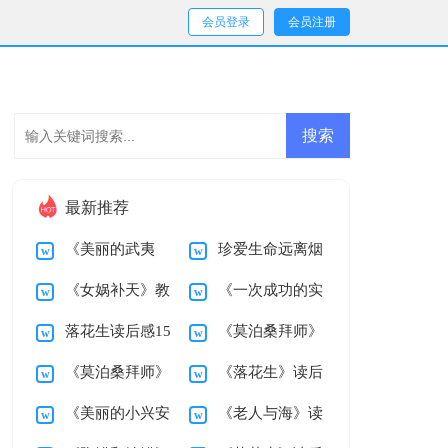
会员登录
会员注册
最新推荐
《美丽的武夷
珍爱生命远离烟
《女娲补天》教
《一次成功的实
山》教学设计
草演讲稿
落花生读后感15
《莫泊桑拜师》
学设计
验》教学设计
《莫泊桑拜师》
《落花生》读后
篇
教学设计
《美丽的小兴安
《老人与海》读
教学反思
感15篇