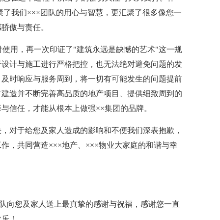
聚了我们×××团队的用心与智慧，更汇聚了很多像您一
感骄傲与责任。
付使用，再一次印证了"建筑永远是缺憾的艺术"这一规
于设计与施工进行严格把控，也无法绝对避免问题的发
、及时响应与服务周到，将一切有可能发生的问题提前
有建造并不断完善高品质的地产项目、提供细致周到的
与信任，才能从根本上做强××集团的品牌。
决，对于给您及家人造成的影响和不便我们深表抱歉，
，共同营造×××地产、×××物业大家庭的和谐与幸
团队向您及家人送上最真挚的感谢与祝福，感谢您一直
欢乐！