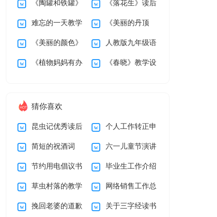
《陶罐和铁罐》
《落花生》读后
岭》第二课时教学设
后感200字
难忘的一天教学
《美丽的丹顶
教学设计15篇
感
计
《美丽的颜色》
人教版九年级语
设计
鹤》教学设计
《植物妈妈有办
《春晓》教学设
教学设计
文上册《雨说》教学
法》教学设计15篇
计
设计
猜你喜欢
昆虫记优秀读后
个人工作转正申
简短的祝酒词
六一儿童节演讲
感
请书
节约用电倡议书
毕业生工作介绍
稿汇编15篇
草虫村落的教学
网络销售工作总
(精选15篇)
信15篇
挽回老婆的道歉
关于三字经读书
反思15篇
结15篇