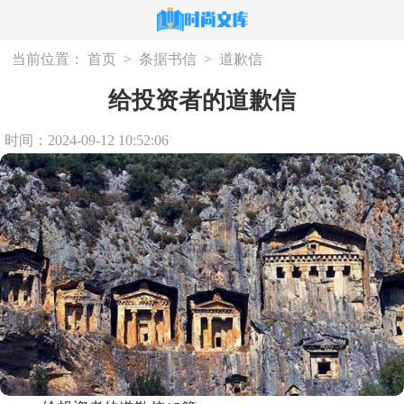
当前位置：
首页
>
条据书信
>
道歉信
给投资者的道歉信
时间：2024-09-12 10:52:06