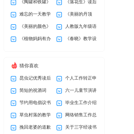
《陶罐和铁罐》
《落花生》读后
岭》第二课时教学设
后感200字
难忘的一天教学
《美丽的丹顶
教学设计15篇
感
计
《美丽的颜色》
人教版九年级语
设计
鹤》教学设计
《植物妈妈有办
《春晓》教学设
教学设计
文上册《雨说》教学
法》教学设计15篇
计
设计
猜你喜欢
昆虫记优秀读后
个人工作转正申
简短的祝酒词
六一儿童节演讲
感
请书
节约用电倡议书
毕业生工作介绍
稿汇编15篇
草虫村落的教学
网络销售工作总
(精选15篇)
信15篇
挽回老婆的道歉
关于三字经读书
反思15篇
结15篇