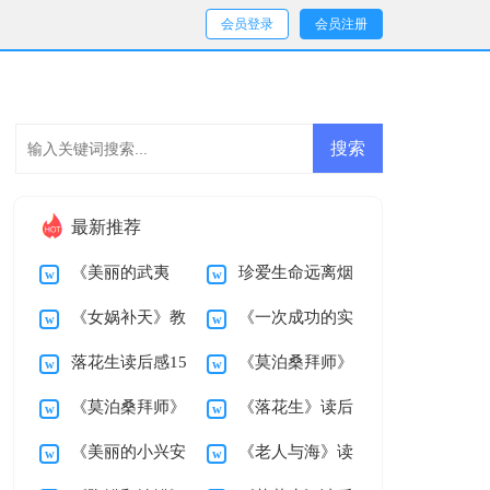
会员登录
会员注册
最新推荐
《美丽的武夷
珍爱生命远离烟
《女娲补天》教
《一次成功的实
山》教学设计
草演讲稿
落花生读后感15
《莫泊桑拜师》
学设计
验》教学设计
《莫泊桑拜师》
《落花生》读后
篇
教学设计
《美丽的小兴安
《老人与海》读
教学反思
感15篇