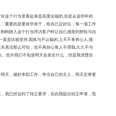
程”在这个行当里看起来是高度尖端的,但是从这些年的
要，重要的是要肯学肯干，给自己定好位，每一项工作
。刚刚踏入这个行当拜访客户时让自己感觉到胆怯与自
一直是比较坚持.固执与不认输的,上天不辜有心人,慢
关系没那么可怕，也不再担心客人不理我,久久不与
向。也许我们不知道明天会发生什么，但是我清楚自
向明天，做好本职工作，争当自己的主人，明天定将更
炼，我已经达到了转正要求，在此我提出转正申请，恳