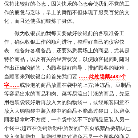
保持比较好的心态，因为快乐的心态会使我们不觉的工
作的疲惫与乏味，早上的舞蹈不但体现了服美百货的文
化，而且还使我们锻炼了身体。
做为收银员的我每天要做好收银前的各项准备工
作，确保收银工作的顺利进行，整理好自己的仪容仪
表，准备好各项备品，还要熟悉卖场上的商品，尤其是
特价商品，以及有关的经营状况，以便顾客提问时随时
作出正确的解答，为顾客做好向导，排解顾客的疑难，
当顾客来到收银台前首先我们要
……此处隐藏4482个
字……
或轻泡的商品放置在袋中的上方;冷冻品、豆制品
等容易出水的商品和肉、菜等易流出汁液的商品，先应
用包装袋装好后再放入大的购物袋中，或经顾客同意不
放入大购物袋中装入袋中的商品不能高过袋口，以避免
顾客提拿时不方便，一个袋中装不下的商品应装入另一
个袋中;超市在促销活动中所发的广告页或赠品要确认已
放入包装袋中。装袋时要绝对避免不是一个顾客的商品