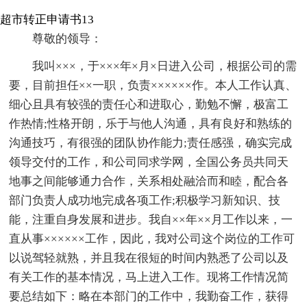
超市转正申请书13
尊敬的领导：
我叫×××，于×××年×月×日进入公司，根据公司的需
要，目前担任××一职，负责××××××作。本人工作认真、
细心且具有较强的责任心和进取心，勤勉不懈，极富工
作热情;性格开朗，乐于与他人沟通，具有良好和熟练的
沟通技巧，有很强的团队协作能力;责任感强，确实完成
领导交付的工作，和公司同求学网，全国公务员共同天
地事之间能够通力合作，关系相处融洽而和睦，配合各
部门负责人成功地完成各项工作;积极学习新知识、技
能，注重自身发展和进步。我自××年××月工作以来，一
直从事××××××工作，因此，我对公司这个岗位的工作可
以说驾轻就熟，并且我在很短的时间内熟悉了公司以及
有关工作的基本情况，马上进入工作。现将工作情况简
要总结如下：略在本部门的工作中，我勤奋工作，获得